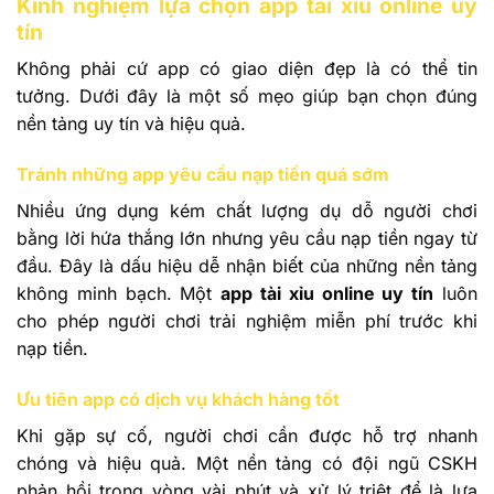
Kinh nghiệm lựa chọn app tài xỉu online uy
tín
Không phải cứ app có giao diện đẹp là có thể tin
tưởng. Dưới đây là một số mẹo giúp bạn chọn đúng
nền tảng uy tín và hiệu quả.
Tránh những app yêu cầu nạp tiền quá sớm
Nhiều ứng dụng kém chất lượng dụ dỗ người chơi
bằng lời hứa thắng lớn nhưng yêu cầu nạp tiền ngay từ
đầu. Đây là dấu hiệu dễ nhận biết của những nền tảng
không minh bạch. Một
app tài xỉu online uy tín
luôn
cho phép người chơi trải nghiệm miễn phí trước khi
nạp tiền.
Ưu tiên app có dịch vụ khách hàng tốt
Khi gặp sự cố, người chơi cần được hỗ trợ nhanh
chóng và hiệu quả. Một nền tảng có đội ngũ CSKH
phản hồi trong vòng vài phút và xử lý triệt để là lựa