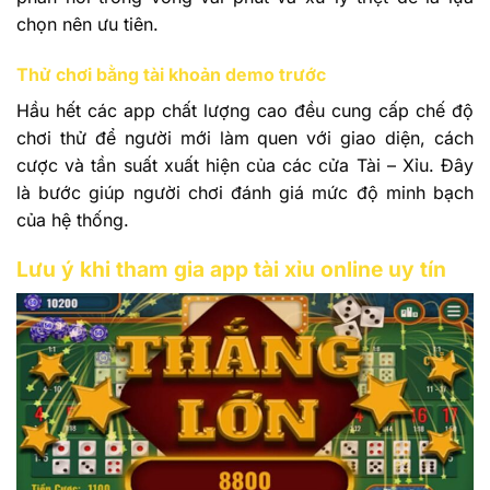
chọn nên ưu tiên.
Thử chơi bằng tài khoản demo trước
Hầu hết các app chất lượng cao đều cung cấp chế độ
chơi thử để người mới làm quen với giao diện, cách
cược và tần suất xuất hiện của các cửa Tài – Xỉu. Đây
là bước giúp người chơi đánh giá mức độ minh bạch
của hệ thống.
Lưu ý khi tham gia app tài xỉu online uy tín