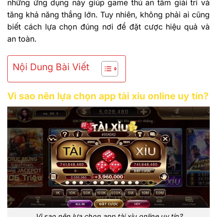
những ứng dụng này giúp game thủ an tâm giải trí và
tăng khả năng thắng lớn. Tuy nhiên, không phải ai cũng
biết cách lựa chọn đúng nơi để đặt cược hiệu quả và
an toàn.
Nội Dung Bài Viết
Vì sao nên lựa chọn app tài xỉu online uy tín?
Vì sao nên lựa chọn app tài xỉu online uy tín?