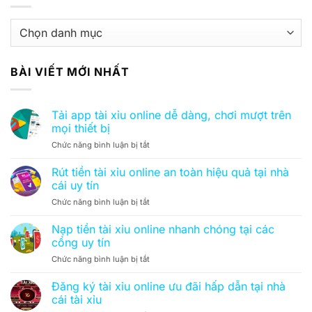
Danh
mục
BÀI VIẾT MỚI NHẤT
Tải app tài xỉu online dễ dàng, chơi mượt trên
mọi thiết bị
ở
Chức năng bình luận bị tắt
Tải
app
Rút tiền tài xỉu online an toàn hiệu quả tại nhà
tài
cái uy tín
xỉu
ở
Chức năng bình luận bị tắt
online
Rút
dễ
tiền
Nạp tiền tài xỉu online nhanh chóng tại các
dàng,
tài
chơi
cổng uy tín
xỉu
mượt
ở
Chức năng bình luận bị tắt
online
trên
Nạp
an
mọi
tiền
Đăng ký tài xỉu online ưu đãi hấp dẫn tại nhà
toàn
thiết
tài
hiệu
cái tài xỉu
bị
xỉu
quả