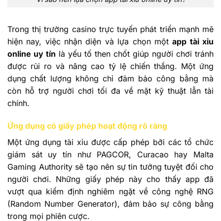
Trong thị trường casino trực tuyến phát triển mạnh mẽ
hiện nay, việc nhận diện và lựa chọn một
app tài xỉu
online uy tín
là yếu tố then chốt giúp người chơi tránh
được rủi ro và nâng cao tỷ lệ chiến thắng. Một ứng
dụng chất lượng không chỉ đảm bảo công bằng mà
còn hỗ trợ người chơi tối đa về mặt kỹ thuật lẫn tài
chính.
Ứng dụng có giấy phép hoạt động rõ ràng
Một ứng dụng tài xỉu được cấp phép bởi các tổ chức
giám sát uy tín như PAGCOR, Curacao hay Malta
Gaming Authority sẽ tạo nên sự tin tưởng tuyệt đối cho
người chơi. Những giấy phép này cho thấy app đã
vượt qua kiểm định nghiêm ngặt về công nghệ RNG
(Random Number Generator), đảm bảo sự công bằng
trong mọi phiên cược.