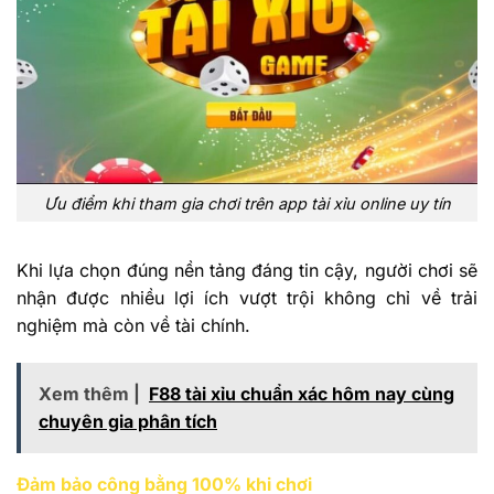
Ưu điểm khi tham gia chơi trên app tài xỉu online uy tín
Khi lựa chọn đúng nền tảng đáng tin cậy, người chơi sẽ
nhận được nhiều lợi ích vượt trội không chỉ về trải
nghiệm mà còn về tài chính.
Xem thêm |
F88 tài xỉu chuẩn xác hôm nay cùng
chuyên gia phân tích
Đảm bảo công bằng 100% khi chơi