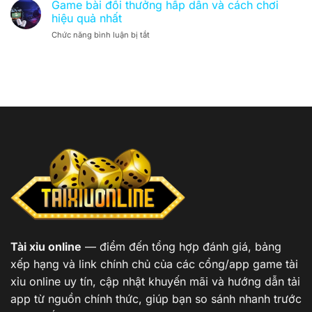
cá
Game bài đổi thưởng hấp dẫn và cách chơi
chi
A
đổi
tiết
hiệu quả nhất
đến
thưởng
cách
Z
ở
Chức năng bình luận bị tắt
hấp
chơi
Game
dẫn
lô
bài
tại
đề
đổi
Tài
hiệu
thưởng
Xỉu
quả
hấp
cho
dẫn
người
và
chơi
cách
mới
chơi
hiệu
quả
nhất
Tài xỉu online
— điểm đến tổng hợp đánh giá, bảng
xếp hạng và link chính chủ của các cổng/app game tài
xỉu online uy tín, cập nhật khuyến mãi và hướng dẫn tải
app từ nguồn chính thức, giúp bạn so sánh nhanh trước