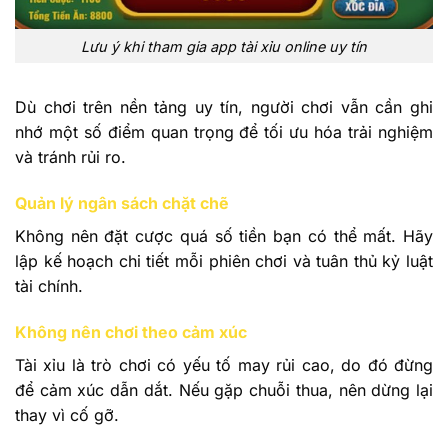
Lưu ý khi tham gia app tài xỉu online uy tín
Dù chơi trên nền tảng uy tín, người chơi vẫn cần ghi
nhớ một số điểm quan trọng để tối ưu hóa trải nghiệm
và tránh rủi ro.
Quản lý ngân sách chặt chẽ
Không nên đặt cược quá số tiền bạn có thể mất. Hãy
lập kế hoạch chi tiết mỗi phiên chơi và tuân thủ kỷ luật
tài chính.
Không nên chơi theo cảm xúc
Tài xỉu là trò chơi có yếu tố may rủi cao, do đó đừng
để cảm xúc dẫn dắt. Nếu gặp chuỗi thua, nên dừng lại
thay vì cố gỡ.