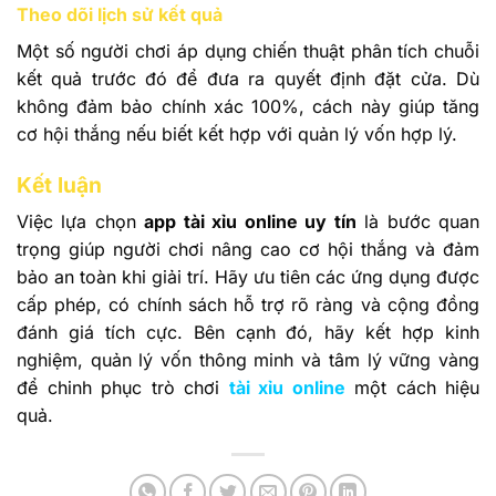
Theo dõi lịch sử kết quả
Một số người chơi áp dụng chiến thuật phân tích chuỗi
kết quả trước đó để đưa ra quyết định đặt cửa. Dù
không đảm bảo chính xác 100%, cách này giúp tăng
cơ hội thắng nếu biết kết hợp với quản lý vốn hợp lý.
Kết luận
Việc lựa chọn
app tài xỉu online uy tín
là bước quan
trọng giúp người chơi nâng cao cơ hội thắng và đảm
bảo an toàn khi giải trí. Hãy ưu tiên các ứng dụng được
cấp phép, có chính sách hỗ trợ rõ ràng và cộng đồng
đánh giá tích cực. Bên cạnh đó, hãy kết hợp kinh
nghiệm, quản lý vốn thông minh và tâm lý vững vàng
để chinh phục trò chơi
tài xỉu online
một cách hiệu
quả.